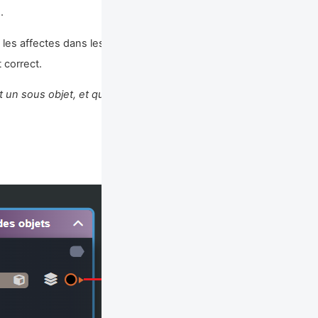
)
.
 les affectes dans les propriétés du
Smart Object
, si la
 correct.
t un sous objet, et que le
Smart Object
contient un