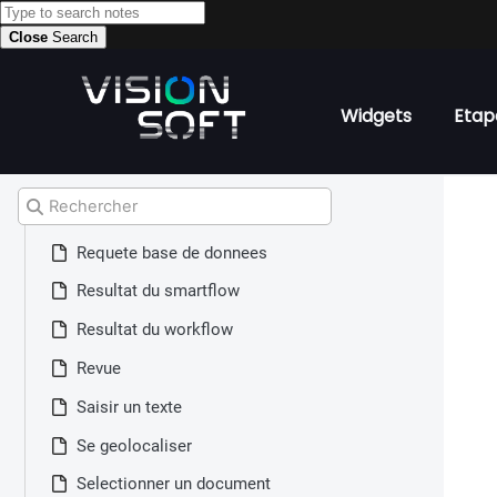
Magnet
Close
Search
Prendre une photo
Prendre une photo auto
Widgets
Etap
Recherche
Recuperation Augmentee (AI index)
Rechercher
Reinitialiser
Requete base de donnees
Resultat du smartflow
Resultat du workflow
Revue
Saisir un texte
Se geolocaliser
Selectionner un document