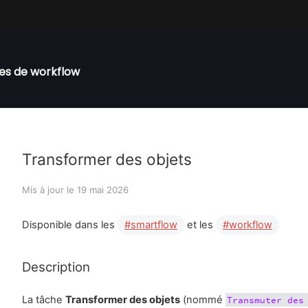
es de workflow
Transformer des objets
Mis à jour le
19 mai 2026
Disponible dans les
smartflow
et les
workflow
Description
La tâche
Transformer des objets
(nommé
Transmuter des