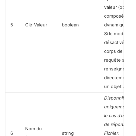
valeur (objet
composé
5
Clé-Valeur
boolean
dynamiquemen
Si le mode est
désactivé, le
corps de la
requête sera
renseigné
directement pa
un objet JSON.
Disponnible
uniquement d
le cas d'un typ
de réponse
Nom du
6
string
Fichier.