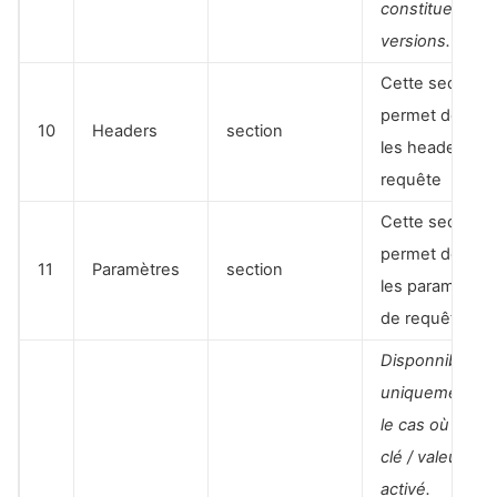
constituent de
versions.
Cette section
permet de défin
10
Headers
section
les headers de 
requête
Cette section
permet de défin
11
Paramètres
section
les paramètres
de requête
Disponnible
uniquement d
le cas où le m
clé / valeur est
activé.