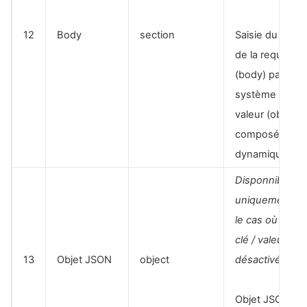
12
Body
section
Saisie du corps
de la requête
(body) par un
système de clé
valeur (objet
composé
dynamiquemen
Disponnible
uniquement d
le cas où le m
clé / valeur est
13
Objet JSON
object
désactivé.
Objet JSON à