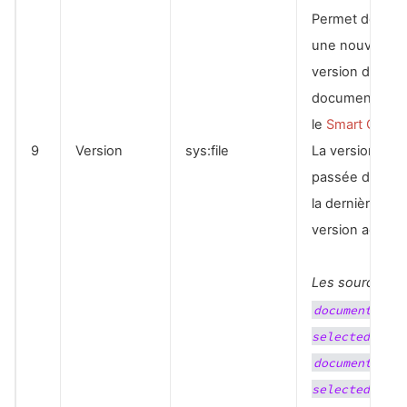
Permet de crée
une nouvelle
version du
document dan
le
Smart Object
9
Version
sys:file
La version
passée doit êt
la dernière
version active.
Les sources
document-
et
selected
documents-
selected