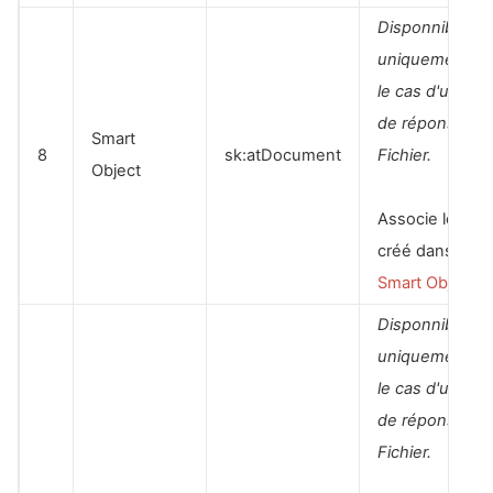
Disponnible
uniquement d
le cas d'un typ
de réponse
Smart
8
sk:atDocument
Fichier.
Object
Associe le fichi
créé dans le
Smart Object
Disponnible
uniquement d
le cas d'un typ
de réponse
Fichier.