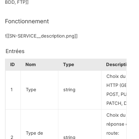
BDD, FTP]]
Fonctionnement
![[SN-SERVICE__description.png]]
Entrées
ID
Nom
Type
Description
Choix du verb
HTTP (GET,
1
Type
string
POST, PUT,
PATCH, DELET
Choix du type 
réponse de la
Type de
route:
2
string