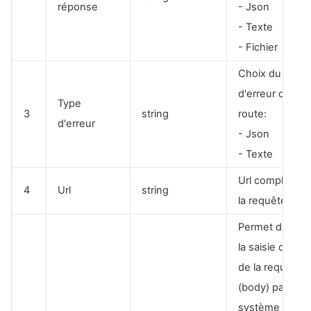
réponse
- Json
- Texte
- Fichier
Choix du type
d'erreur de la
Type
3
string
route:
d'erreur
- Json
- Texte
Url complète d
4
Url
string
la requête
Permet d'active
la saisie du co
de la requête
(body) par un
système de clé