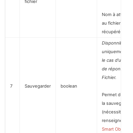
fichier
Nom à attribue
au fichier
récupéré
Disponnible
uniquement d
le cas d'un typ
de réponse
Fichier.
7
Sauvegarder
boolean
Permet d'active
la sauvegarde
(nécessite d'av
renseigné le
Smart Object
)