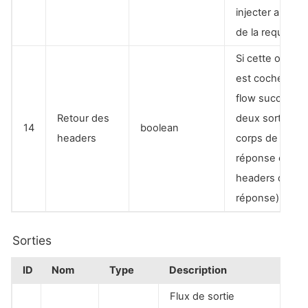
injecter au cor
de la requête
Si cette option
est cochée, le
flow succés au
Retour des
deux sorties (l
14
boolean
headers
corps de la
réponse et les
headers de la
réponse)
Sorties
ID
Nom
Type
Description
Flux de sortie