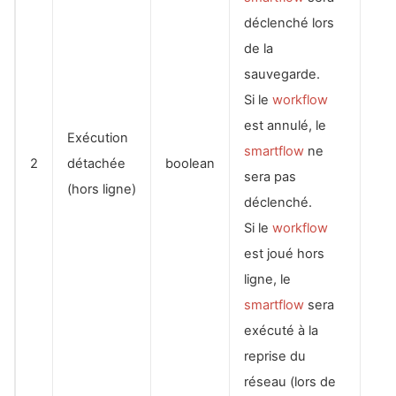
déclenché lors
de la
sauvegarde.
Si le
workflow
est annulé, le
Exécution
smartflow
ne
2
détachée
boolean
sera pas
(hors ligne)
déclenché.
Si le
workflow
est joué hors
ligne, le
smartflow
sera
exécuté à la
reprise du
réseau (lors de