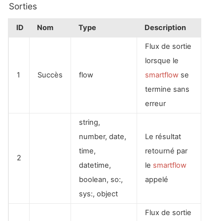
Sorties
ID
Nom
Type
Description
Flux de sortie
lorsque le
1
Succès
flow
smartflow
se
termine sans
erreur
string,
number, date,
Le résultat
time,
retourné par
2
datetime,
le
smartflow
boolean, so:,
appelé
sys:, object
Flux de sortie