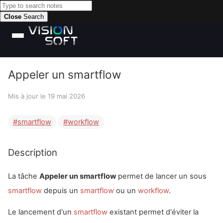
Close
Search
Appeler un smartflow
Mis à jour le
19 mai 2026
smartflow
workflow
Description
La tâche
Appeler un smartflow
permet de lancer un sous
smartflow
depuis un
smartflow
ou un
workflow
.
Le lancement d'un
smartflow
existant permet d'éviter la