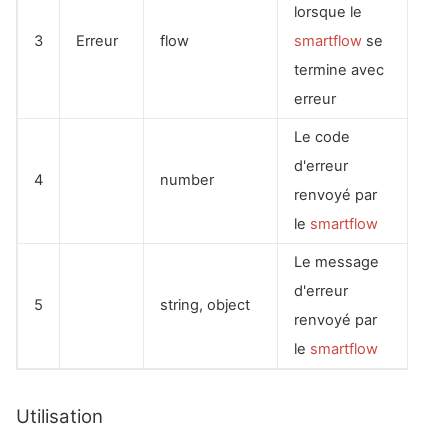
lorsque le
3
Erreur
flow
smartflow
se
termine avec
erreur
Le code
d'erreur
4
number
renvoyé par
le
smartflow
Le message
d'erreur
5
string, object
renvoyé par
le
smartflow
Utilisation