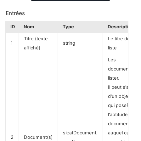
Entrées
ID
Nom
Type
Description
Titre (texte
Le titre de la
1
string
affiché)
liste
Les
documents à
lister.
Il peut s'agir
d'un objet
qui possède
l'aptitude
document,
sk:atDocument,
auquel cas
2
Document(s)