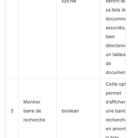
sys:file
seront listés
sa liste de
documments
associés, ou
bien
directement
un tableau
de
documents
Cette option
permet
Montrer
d'afficher
3
barre de
boolean
une barre de
recherche
recherche
en amont de
la liste