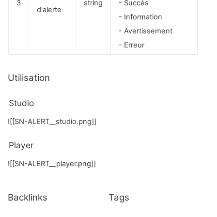
3
string
- Succès
d'alerte
- Information
- Avertissement
- Erreur
Utilisation
Studio
![[SN-ALERT__studio.png]]
Player
![[SN-ALERT__player.png]]
Backlinks
Tags