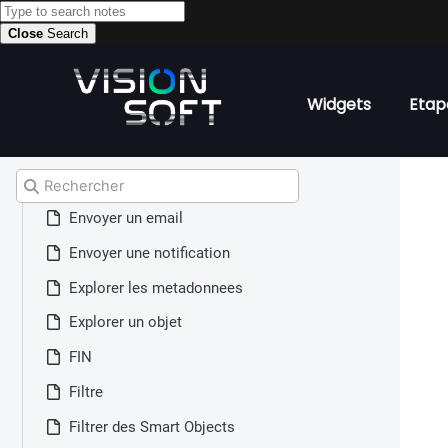
Créer un fichier ZIP
Close
Search
DEPART
Documents
Widgets
Etap
Editer un Smart Object
Editer un document
Editer un document UI
Rechercher
Envoyer un email
Envoyer une notification
Explorer les metadonnees
Explorer un objet
FIN
Filtre
Filtrer des Smart Objects